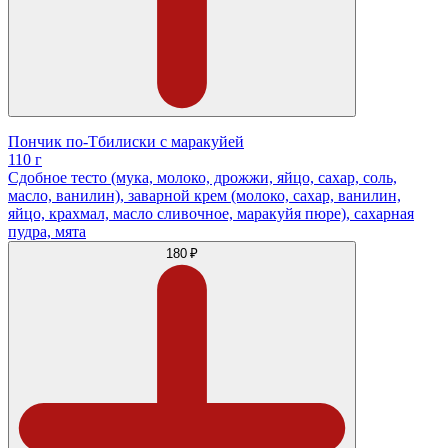
Пончик по-Тбилиски с маракуйей
110 г
Сдобное тесто (мука, молоко, дрожжи, яйцо, сахар, соль,
масло, ванилин), заварной крем (молоко, сахар, ванилин,
яйцо, крахмал, масло сливочное, маракуйя пюре), сахарная
пудра, мята
180 ₽