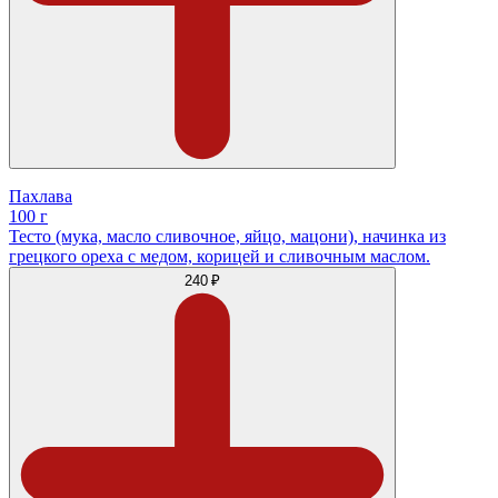
Пахлава
100 г
Тесто (мука, масло сливочное, яйцо, мацони), начинка из
грецкого ореха с медом, корицей и сливочным маслом.
240 ₽