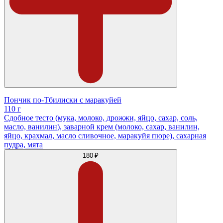
Пончик по-Тбилиски с маракуйей
110 г
Сдобное тесто (мука, молоко, дрожжи, яйцо, сахар, соль,
масло, ванилин), заварной крем (молоко, сахар, ванилин,
яйцо, крахмал, масло сливочное, маракуйя пюре), сахарная
пудра, мята
180 ₽