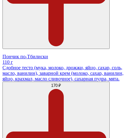
Пончик по-Тбилиски
110 г
Сдобное тесто (мука, молоко, дрожжи, яйцо, сахар, соль,
масло, ванилин), заварной крем (молоко, сахар, ванилин,
яйцо, крахмал, масло сливочное), сахарная пудра, мята.
170 ₽