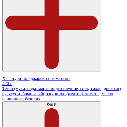
Хачапури по-аджарски с томатами
420 г
Тесто (мука, вода, масло подсолнечное, соль, сахар, дрожжи),
сулугуни, брынза, яйцо куриное (желток), томаты, масло
сливочное, базилик.
590 ₽