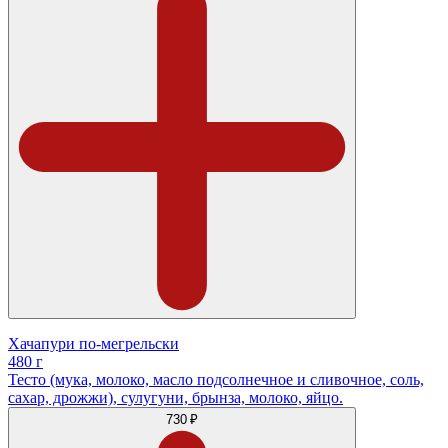
Хачапури по-мегрельски
480 г
Тесто (мука, молоко, масло подсолнечное и сливочное, соль,
сахар, дрожжи), сулугуни, брынза, молоко, яйцо.
730 ₽