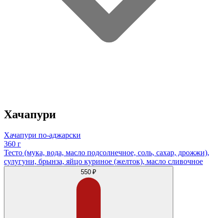
Хачапури
Хачапури по-аджарски
360 г
Тесто (мука, вода, масло подсолнечное, соль, сахар, дрожжи),
сулугуни, брынза, яйцо куриное (желток), масло сливочное
550 ₽