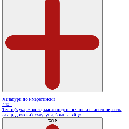
Хачапури по-имеретински
440 г
Тесто (мука, молоко, масло подсолнечное и сливочное, соль,
сахар, дрожжи), сулугуни, брынза, яйцо
590 ₽