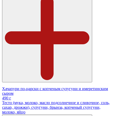
Хачапури по-царски с копченым сулугуни и имеретинским
сыром
490 г
Тесто (мука, молоко, масло подсолнечное и сливочное, соль,
сахар, дрожжи), сулугуни, брынза, копченый сулугуни,
молоко, яйцо