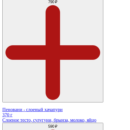
790 ₽
Пеновани - слоеный хачапури
370 г
Слоеное тесто, сулугуни, брынза, молоко, яйцо
590 ₽