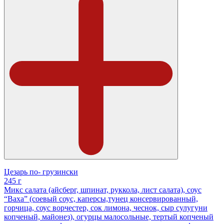
Цезарь по- грузински
245 г
Микс салата (айсберг, шпинат, руккола, лист салата), соус
“Ваха” (соевый соус, каперсы,тунец консервированный,
горчица, соус ворчестер, сок лимона, чеснок, сыр сулугуни
копченый, майонез), огурцы малосольные, тертый копченый